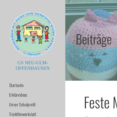
Zum
Inhalt
springen
Beiträge
GS NEU-ULM-
OFFENHAUSEN
Startseite
Feste 
Erklärvideos
Unser Schulprofil
Trickfilmwerkstatt